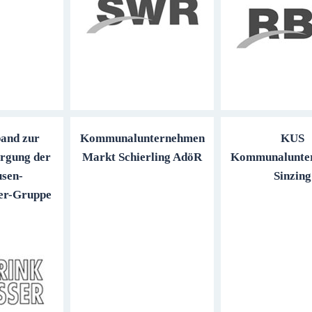
and zur
Kommunalunternehmen
KUS
rgung der
Markt Schierling AdöR
Kommunalunte
usen-
Sinzing
er-Gruppe