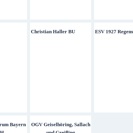
Christian Haller BU
ESV 1927 Regen
trum Bayern
OGV Geiselhöring, Sallach
bH
und Greißing