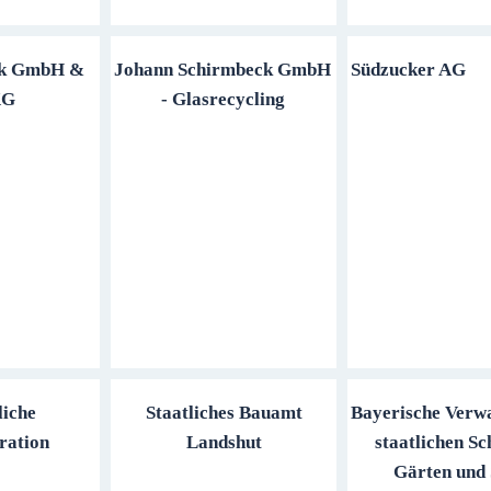
lk GmbH &
Johann Schirmbeck GmbH
Südzucker AG
KG
- Glasrecycling
liche
Staatliches Bauamt
Bayerische Verwa
ration
Landshut
staatlichen Sc
Gärten und