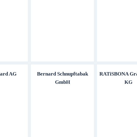
nard AG
Bernard Schnupftabak
RATiSBONA Gra
GmbH
KG