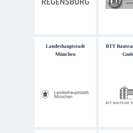
Landeshauptstadt
BTT Bautea
München
Gm